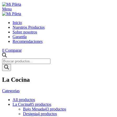
Menu
Inicio
Nuestros Productos
Sobre nosotros
Garantía
Recomendaciones
0
Comparar
Búsqueda
de
productos
La Cocina
Categorias
All
productos
La Cocina
85 productos
Bajo Mesada
43 productos
Designia
4 productos