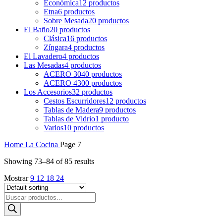
Económica
12 productos
Etna
6 productos
Sobre Mesada
20 productos
El Baño
20 productos
Clásica
16 productos
Zíngara
4 productos
El Lavadero
4 productos
Las Mesadas
4 productos
ACERO 304
0 productos
ACERO 430
0 productos
Los Accesorios
32 productos
Cestos Escurridores
12 productos
Tablas de Madera
9 productos
Tablas de Vidrio
1 producto
Varios
10 productos
Home
La Cocina
Page 7
Showing 73–84 of 85 results
Mostrar
9
12
18
24
Búsqueda
de
productos