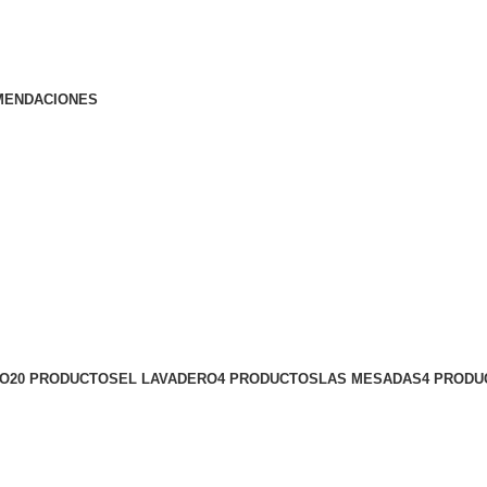
MENDACIONES
ÑO
20 PRODUCTOS
EL LAVADERO
4 PRODUCTOS
LAS MESADAS
4 PRODU