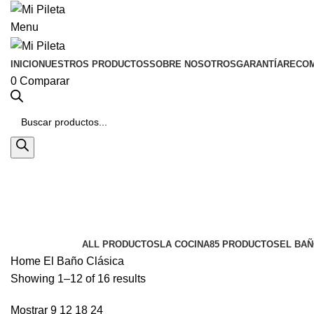
Menu
INICIO
NUESTROS PRODUCTOS
SOBRE NOSOTROS
GARANTÍA
RECO
0
Comparar
Búsqueda
de
productos
Clásica
Categorias
ALL
PRODUCTOS
LA COCINA
85 PRODUCTOS
EL BA
Home
El Baño
Clásica
Showing 1–12 of 16 results
Mostrar
9
12
18
24