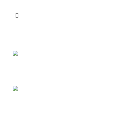
Av. Manuel Belgrano 1251, Provincia de Buenos Aires
Telefono: 011 5365-7227
SECCIONES