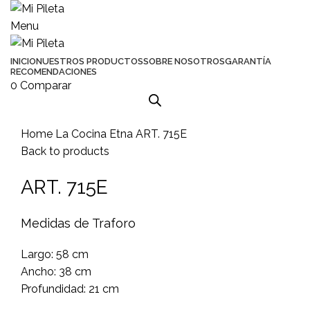
Menu
INICIO
NUESTROS PRODUCTOS
SOBRE NOSOTROS
GARANTÍA
RECOMENDACIONES
0
Comparar
Click to enlarge
Home
La Cocina
Etna
ART. 715E
Back to products
ART. 715E
Medidas de Traforo
Largo: 58 cm
Ancho: 38 cm
Profundidad: 21 cm