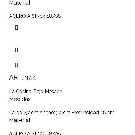
Material
ACERO AISI 304 18/08
ART. 344
La Cocina
,
Bajo Mesada
Medidas
Largo: 57 cm Ancho: 34 cm Profundidad: 18 cm
Material
ACERO AISI 304 18/08