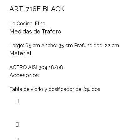
ART. 718E BLACK
La Cocina
,
Etna
Medidas de Traforo
Largo: 65 cm Ancho: 35 cm Profundidad: 22 cm
Material
ACERO AISI 304 18/08
Accesorios
Tabla de vidrio y dosificador de líquidos