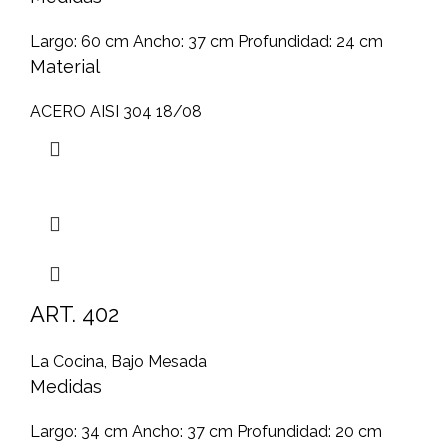
Largo: 60 cm Ancho: 37 cm Profundidad: 24 cm
Material
ACERO AISI 304 18/08
ART. 402
La Cocina
,
Bajo Mesada
Medidas
Largo: 34 cm Ancho: 37 cm Profundidad: 20 cm