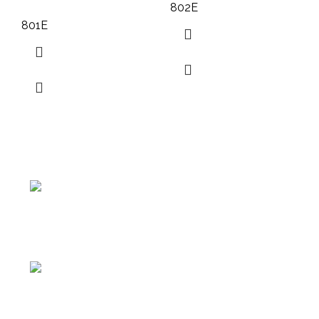
802E
801E
Av. Manuel Belgrano 1251, Provincia de Buenos Aires