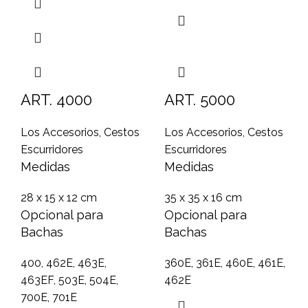
ART. 4000
ART. 5000
Los Accesorios
,
Cestos
Los Accesorios
,
Cestos
Escurridores
Escurridores
Medidas
Medidas
28 x 15 x 12 cm
35 x 35 x 16 cm
Opcional para
Opcional para
Bachas
Bachas
400, 462E, 463E,
360E, 361E, 460E, 461E,
463EF, 503E, 504E,
462E
700E, 701E