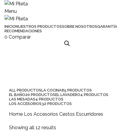
Menu
INICIO
NUESTROS PRODUCTOS
SOBRE NOSOTROS
GARANTÍA
RECOMENDACIONES
0
Comparar
Cestos Escurridores
Categorias
ALL
PRODUCTOS
LA COCINA
85 PRODUCTOS
EL BAÑO
20 PRODUCTOS
EL LAVADERO
4 PRODUCTOS
LAS MESADAS
4 PRODUCTOS
LOS ACCESORIOS
32 PRODUCTOS
Home
Los Accesorios
Cestos Escurridores
Showing all 12 results