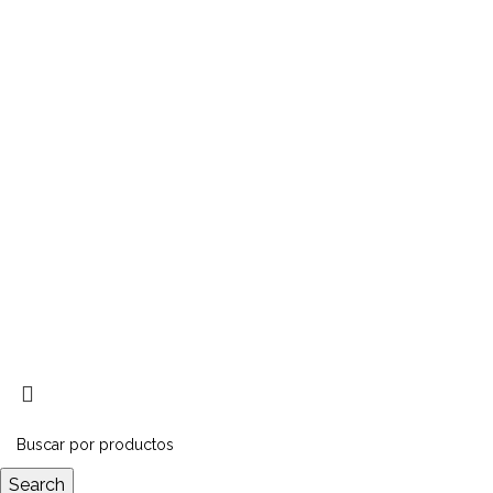
Telefono: 011 5365-7227
SECCIONES
Catálogo
Garantía
Contactanos
Sobre nosotros
Recomendaciones
Aceros Alfa
Copyright 2023 © by
época de
espárragos
Search