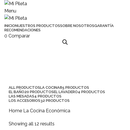
Menu
INICIO
NUESTROS PRODUCTOS
SOBRE NOSOTROS
GARANTÍA
RECOMENDACIONES
0
Comparar
Económica
Categorias
ALL
PRODUCTOS
LA COCINA
85 PRODUCTOS
EL BAÑO
20 PRODUCTOS
EL LAVADERO
4 PRODUCTOS
LAS MESADAS
4 PRODUCTOS
LOS ACCESORIOS
32 PRODUCTOS
Home
La Cocina
Económica
Showing all 12 results