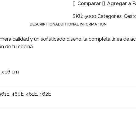
Comparar
Agregar a F
SKU:
5000
Categories:
Cesto
DESCRIPTION
ADDITIONAL INFORMATION
mera calidad y un sofisticado diseño, la completa línea de ac
ón de tu cocina.
5 x 16 cm
361E, 460E, 461E, 462E