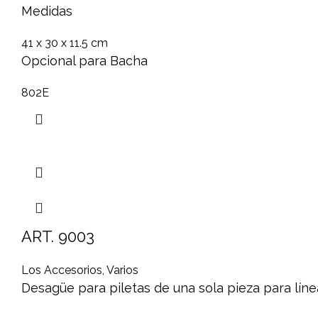
Medidas
41 x 30 x 11.5 cm
Opcional para Bacha
802E
ART. 9003
Los Accesorios
,
Varios
Desagüe para piletas de una sola pieza para lín