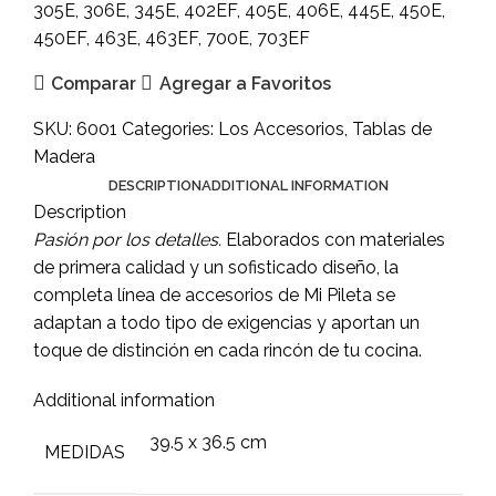
305E, 306E, 345E, 402EF, 405E, 406E, 445E, 450E,
450EF, 463E, 463EF, 700E, 703EF
Comparar
Agregar a Favoritos
SKU:
6001
Categories:
Los Accesorios
,
Tablas de
Madera
DESCRIPTION
ADDITIONAL INFORMATION
Description
Pasión por los detalles
.
Elaborados con materiales
de primera calidad y un sofisticado diseño, la
completa línea de accesorios de Mi Pileta se
adaptan a todo tipo de exigencias y aportan un
toque de distinción en cada rincón de tu cocina.
Additional information
39.5 x 36.5 cm
MEDIDAS