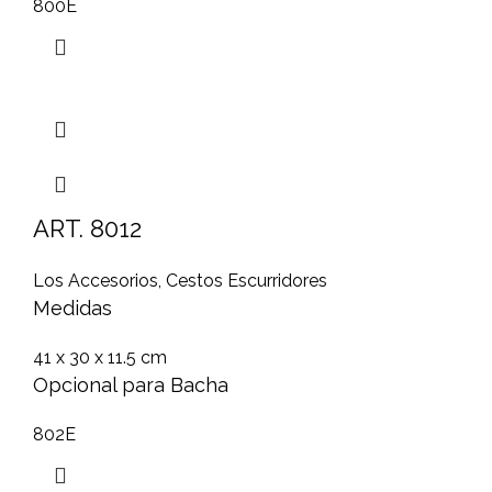
800E
ART. 8012
Los Accesorios
,
Cestos Escurridores
Medidas
41 x 30 x 11.5 cm
Opcional para Bacha
802E