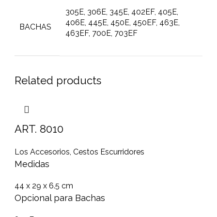
305E, 306E, 345E, 402EF, 405E,
406E, 445E, 450E, 450EF, 463E,
BACHAS
463EF, 700E, 703EF
Related products
ART. 8010
Los Accesorios
,
Cestos Escurridores
Medidas
44 x 29 x 6.5 cm
Opcional para Bachas