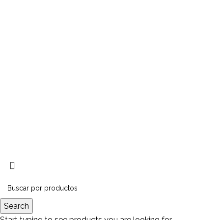
Catálogo
Garantía
Contactanos
Sobre nosotros
Recomendaciones
Aceros Alfa
Copyright 2023 © by
época de
espárragos
Search
Start typing to see products you are looking for.