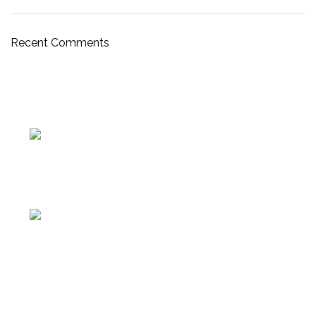
Recent Comments
Av. Manuel Belgrano 1251, Provincia de Buenos Aires
Telefono: 011 5365-7227
SECCIONES