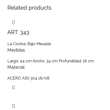
Related products
ART. 343
La Cocina
,
Bajo Mesada
Medidas
Largo: 44 cm Ancho: 34 cm Profundidad: 18 cm
Material
ACERO AISI 304 18/08