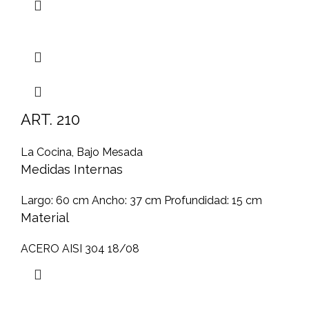
ART. 210
La Cocina
,
Bajo Mesada
Medidas Internas
Largo: 60 cm Ancho: 37 cm Profundidad: 15 cm
Material
ACERO AISI 304 18/08