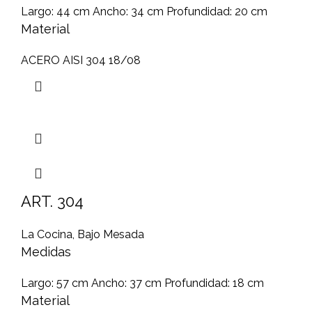
Largo: 44 cm Ancho: 34 cm Profundidad: 20 cm
Material
ACERO AISI 304 18/08
ART. 304
La Cocina
,
Bajo Mesada
Medidas
Largo: 57 cm Ancho: 37 cm Profundidad: 18 cm
Material