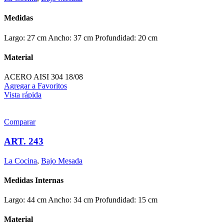
Medidas
Largo: 27 cm Ancho: 37 cm Profundidad: 20 cm
Material
ACERO AISI 304 18/08
Agregar a Favoritos
Vista rápida
Comparar
ART. 243
La Cocina
,
Bajo Mesada
Medidas Internas
Largo: 44 cm Ancho: 34 cm Profundidad: 15 cm
Material