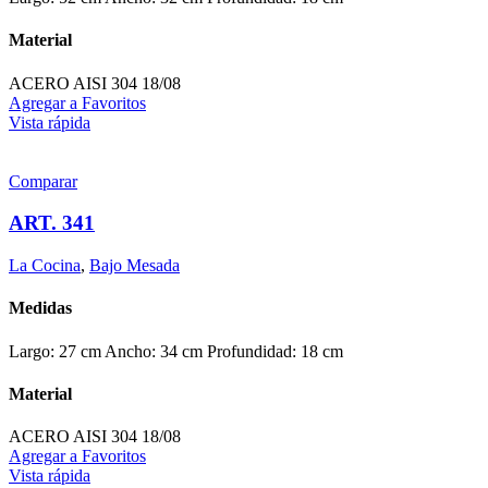
Material
ACERO AISI 304 18/08
Agregar a Favoritos
Vista rápida
Comparar
ART. 341
La Cocina
,
Bajo Mesada
Medidas
Largo: 27 cm Ancho: 34 cm Profundidad: 18 cm
Material
ACERO AISI 304 18/08
Agregar a Favoritos
Vista rápida