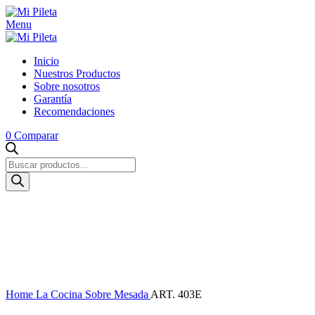
Menu
Inicio
Nuestros Productos
Sobre nosotros
Garantía
Recomendaciones
0
Comparar
Búsqueda
de
productos
Click to enlarge
Home
La Cocina
Sobre Mesada
ART. 403E