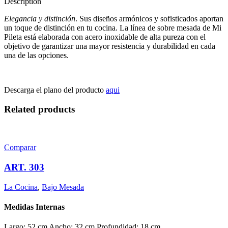
Description
Elegancia y distinción
. Sus diseños armónicos y sofisticados aportan
un toque de distinción en tu cocina. La línea de sobre mesada de Mi
Pileta está elaborada con acero inoxidable de alta pureza con el
objetivo de garantizar una mayor resistencia y durabilidad en cada
una de las opciones.
Descarga el plano del producto
aqui
Related products
Comparar
ART. 303
La Cocina
,
Bajo Mesada
Medidas Internas
Largo: 52 cm Ancho: 32 cm Profundidad: 18 cm